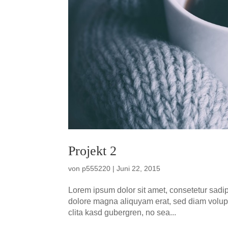
Pro­jekt 2
von
p555220
|
Juni 22, 2015
Lorem ipsum dolor sit amet, con­sete­tur sadip
dolo­re magna ali­quyam erat, sed diam volup­t
cli­ta kasd guber­gren, no sea...