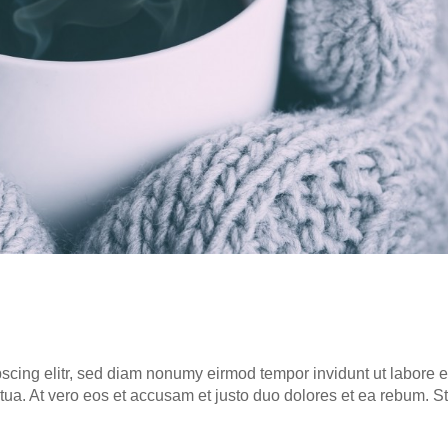
scing elitr, sed diam nonumy eirm­od tem­por invidunt ut labo­re e
ua. At vero eos et accu­sam et jus­to duo dolo­res et ea rebum. St