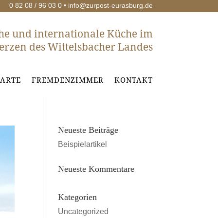
0 82 08 / 96 03 0 •
info@zurpost-eurasburg.de
he und internationale Küche im
erzen des Wittelsbacher Landes
KAR­TE
FREM­DEN­ZIM­MER
KON­TAKT
Neu­es­te Beiträge
Bei­spiel­ar­ti­kel
Neu­es­te Kommentare
Kate­go­rien
Uncategorized