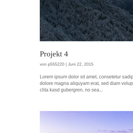
Pro­jekt 4
von
p555220
|
Juni 22, 2015
Lorem ipsum dolor sit amet, con­sete­tur sadip
dolo­re magna ali­quyam erat, sed diam volup­t
cli­ta kasd guber­gren, no sea...