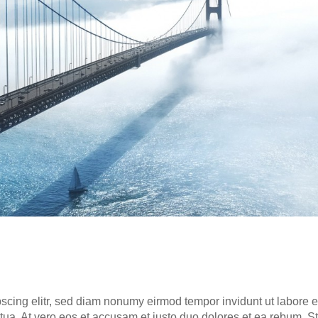
scing elitr, sed diam nonumy eirm­od tem­por invidunt ut labo­re e
ua. At vero eos et accu­sam et jus­to duo dolo­res et ea rebum. St