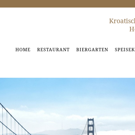
Kroatisc
H
HOME
RESTAU­RANT
BIER­GAR­TEN
SPEI­SE­