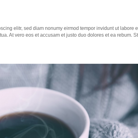
scing elitr, sed diam nonumy eirm­od tem­por invidunt ut labo­re e
ua. At vero eos et accu­sam et jus­to duo dolo­res et ea rebum. St