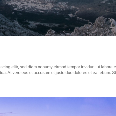
scing elitr, sed diam nonumy eirm­od tem­por invidunt ut labo­re e
ua. At vero eos et accu­sam et jus­to duo dolo­res et ea rebum. St