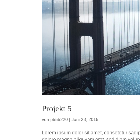
Pro­jekt 5
von
p555220
|
Juni 23, 2015
Lorem ipsum dolor sit amet, con­sete­tur sadip
dolo­re magna ali­quyam erat, sed diam volup­t