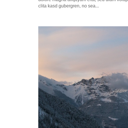
cli­ta kasd guber­gren, no sea...