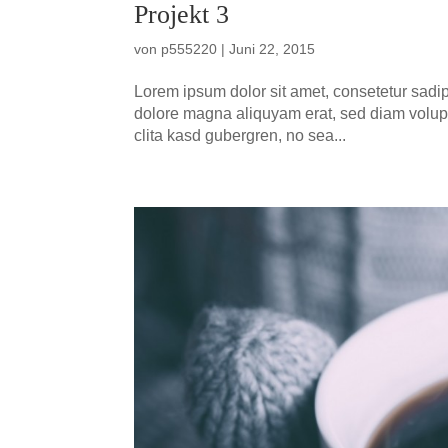
Pro­jekt 3
von
p555220
|
Juni 22, 2015
Lorem ipsum dolor sit amet, con­sete­tur sadip
dolo­re magna ali­quyam erat, sed diam volup­t
cli­ta kasd guber­gren, no sea...