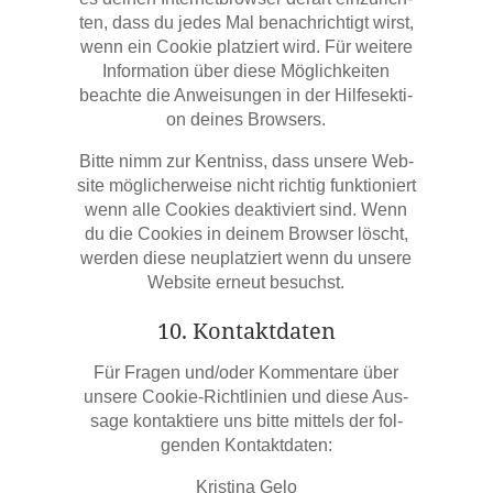
ten, dass du jedes Mal benach­rich­tigt wirst,
wenn ein Coo­kie plat­ziert wird. Für wei­te­re
Infor­ma­ti­on über die­se Mög­lich­kei­ten
beach­te die Anwei­sun­gen in der Hilf­e­sek­ti­
on dei­nes Browsers.
Bit­te nimm zur Kent­niss, dass unse­re Web­
site mög­li­cher­wei­se nicht rich­tig funk­tio­niert
wenn alle Coo­kies deak­ti­viert sind. Wenn
du die Coo­kies in dei­nem Brow­ser löscht,
wer­den die­se neu­plat­ziert wenn du unse­re
Web­site erneut besuchst.
10. Kon­takt­da­ten
Für Fra­gen und/​oder Kom­men­ta­re über
unse­re Coo­kie-Richt­li­ni­en und die­se Aus­
sa­ge kon­tak­tie­re uns bit­te mit­tels der fol­
gen­den Kontaktdaten:
Kris­ti­na Gelo