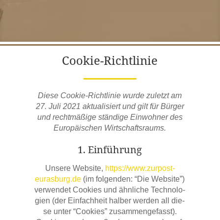
Coo­kie-Richt­li­nie
Die­se Coo­kie-Richt­li­nie wur­de zuletzt am
27. Juli 2021 aktua­li­siert und gilt für Bür­ger
und recht­mä­ßi­ge stän­di­ge Ein­woh­ner des
Euro­päi­schen Wirtschaftsraums.
1. Ein­füh­rung
Unse­re Web­site,
https://www.zurpost-
eurasburg.de
(im fol­gen­den: “Die Web­site”)
ver­wen­det Coo­kies und ähn­li­che Tech­no­lo­
gien (der Ein­fach­heit hal­ber wer­den all die­
se unter “Coo­kies” zusam­men­ge­fasst).