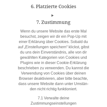
6. Plat­zier­te Cookies
7. Zustim­mung
Wenn du unse­re Web­site das ers­te Mal
besuchst, zei­gen wir dir ein Pop-Up mit
einer Erklä­rung über Coo­kies. Sobald du
auf „Ein­stel­lun­gen spei­chern“ klickst, gibst
du uns dein Ein­ver­ständ­nis, alle von dir
gewähl­ten Kate­go­rien von Coo­kies und
Plug­ins wie in die­ser Coo­kie-Erklä­rung
beschrie­ben zu ver­wen­den. Du kannst die
Ver­wen­dung von Coo­kies über dei­nen
Brow­ser deak­ti­vie­ren, aber bit­te beach­te,
dass unse­re Web­site dann unter Umstän­
den nicht rich­tig funktioniert.
7.1 Ver­wal­te dei­ne
Zustimmungseinstellungen