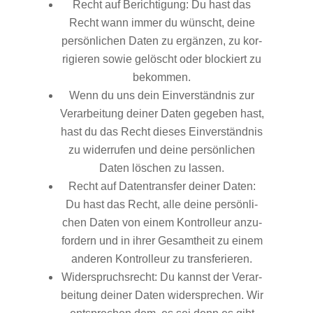
Recht auf Berich­ti­gung: Du hast das
Recht wann immer du wünscht, dei­ne
per­sön­li­chen Daten zu ergän­zen, zu kor­
ri­gie­ren sowie gelöscht oder blo­ckiert zu
bekommen.
Wenn du uns dein Ein­ver­ständ­nis zur
Ver­ar­bei­tung dei­ner Daten gege­ben hast,
hast du das Recht die­ses Ein­ver­ständ­nis
zu wider­ru­fen und dei­ne per­sön­li­chen
Daten löschen zu lassen.
Recht auf Daten­trans­fer dei­ner Daten:
Du hast das Recht, alle dei­ne per­sön­li­
chen Daten von einem Kon­trol­leur anzu­
for­dern und in ihrer Gesamt­heit zu einem
ande­ren Kon­trol­leur zu transferieren.
Wider­spruchs­recht: Du kannst der Ver­ar­
bei­tung dei­ner Daten wider­spre­chen. Wir