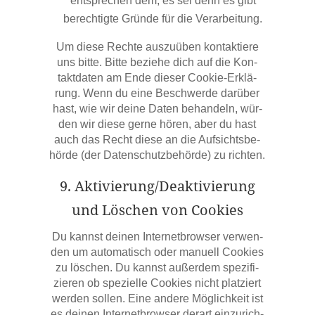
ent­spre­chen dem, es sei denn es gibt
berech­tig­te Grün­de für die Verarbeitung.
Um die­se Rech­te aus­zu­üben kon­tak­tie­re
uns bit­te. Bit­te bezie­he dich auf die Kon­
takt­da­ten am Ende die­ser Coo­kie-Erklä­
rung. Wenn du eine Beschwer­de dar­über
hast, wie wir dei­ne Daten behan­deln, wür­
den wir die­se ger­ne hören, aber du hast
auch das Recht die­se an die Auf­sichts­be­
hör­de (der Daten­schutz­be­hör­de) zu richten.
9. Aktivierung/​Deaktivierung
und Löschen von Cookies
Du kannst dei­nen Inter­net­brow­ser ver­wen­
den um auto­ma­tisch oder manu­ell Coo­kies
zu löschen. Du kannst außer­dem spe­zi­fi­
zie­ren ob spe­zi­el­le Coo­kies nicht plat­ziert
wer­den sol­len. Eine ande­re Mög­lich­keit ist
es dei­nen Inter­net­brow­ser der­art ein­zu­rich­