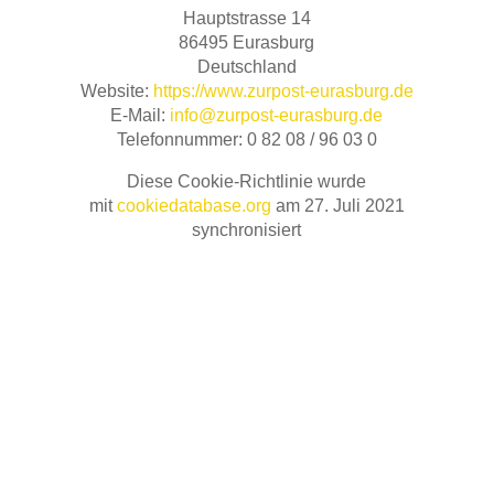
Haupt­stras­se 14
86495 Euras­burg
Deutsch­land
Web­site:
https://www.zurpost-eurasburg.de
E‑Mail:
info@zurpost-eurasburg.de
Tele­fon­num­mer: 0 82 08 / 96 03 0
Die­se Coo­kie-Richt­li­nie wur­de
mit
cookiedatabase.org
am 27. Juli 2021
synchronisiert
GASTHOF ZUR POST
Inhaberin: Kristina Gelo
Hauptstrasse 14 • 86495 Eurasburg
Tel: 0 82 08 / 96 03 0,