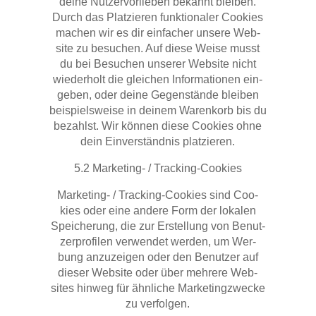
dei­ne Nut­zer­vor­lie­ben bekannt blei­ben.
Durch das Plat­zie­ren funk­tio­na­ler Coo­kies
machen wir es dir ein­fa­cher unse­re Web­
site zu besu­chen. Auf die­se Wei­se musst
du bei Besu­chen unse­rer Web­site nicht
wie­der­holt die glei­chen Infor­ma­tio­nen ein­
ge­ben, oder dei­ne Gegen­stän­de blei­ben
bei­spiels­wei­se in dei­nem Waren­korb bis du
bezahlst. Wir kön­nen die­se Coo­kies ohne
dein Ein­ver­ständ­nis platzieren.
5.2 Mar­ke­ting- / Tracking-Cookies
Mar­ke­ting- / Track­ing-Coo­kies sind Coo­
kies oder eine ande­re Form der loka­len
Spei­che­rung, die zur Erstel­lung von Benut­
zer­pro­fi­len ver­wen­det wer­den, um Wer­
bung anzu­zei­gen oder den Benut­zer auf
die­ser Web­site oder über meh­re­re Web­
sites hin­weg für ähn­li­che Mar­ke­ting­zwe­cke
zu verfolgen.