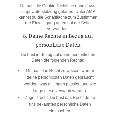
Du hast die Coo­kie-Richt­li­nie ohne Java­
script-Unter­stüt­zung gela­den. Unter AMP
kannst du die Schalt­flä­che zum Zustim­men
der Ein­wil­li­gung unten auf der Sei­te
verwenden.
8. Dei­ne Rech­te in Bezug auf
per­sön­li­che Daten
Du hast in Bezug auf dei­ne per­sön­li­chen
Daten die fol­gen­den Rechte:
Du hast das Recht zu wis­sen, war­um
dei­ne per­sön­li­chen Daten gebraucht
wer­den, was mit ihnen pas­siert und wie
lan­ge die­se ver­wahrt werden.
Zugriffs­recht: Du hast das Recht dei­ne
uns bekann­ten per­sön­li­che Daten
einzusehen.