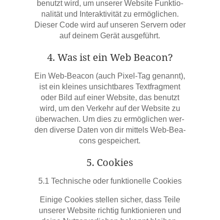
benutzt wird, um unse­rer Web­site Funk­tio­
na­li­tät und Inter­ak­ti­vi­tät zu ermög­li­chen.
Die­ser Code wird auf unse­ren Ser­vern oder
auf dei­nem Gerät ausgeführt.
4. Was ist ein Web Beacon?
Ein Web-Bea­con (auch Pixel-Tag genannt),
ist ein klei­nes unsicht­ba­res Text­frag­ment
oder Bild auf einer Web­site, das benutzt
wird, um den Ver­kehr auf der Web­site zu
über­wa­chen. Um dies zu ermög­li­chen wer­
den diver­se Daten von dir mit­tels Web-Bea­
cons gespeichert.
5. Coo­kies
5.1 Tech­ni­sche oder funk­tio­nel­le Cookies
Eini­ge Coo­kies stel­len sicher, dass Tei­le
unse­rer Web­site rich­tig funk­tio­nie­ren und